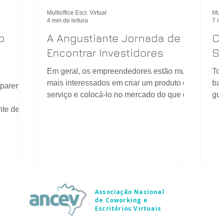
Multioffice Escr. Virtual
Mu
4 min de leitura
7 
o
A Angustiante Jornada de
C
Encontrar Investidores
S
Em geral, os empreendedores estão muito
T
mais interessados ​​em criar um produto ou
ba
 parentes
serviço e colocá-lo no mercado do que o
g
tedioso...
te de
Associação Nacional
de Coworking e
Escritórios Virtuais