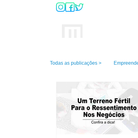
DÚVIDAS SO
INÍCIO
MULTIOFFICE
E
scritório Virtual
Todas as publicações >
Empreende