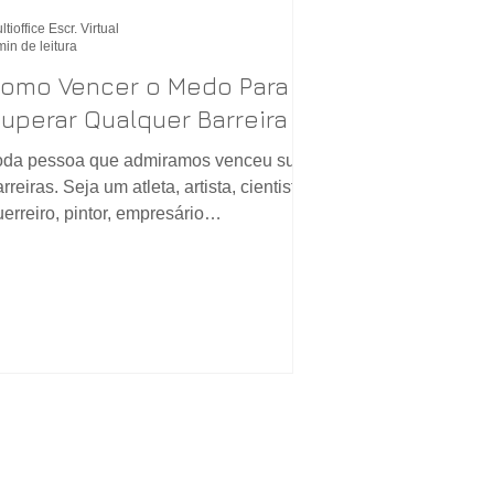
ltioffice Escr. Virtual
min de leitura
omo Vencer o Medo Para
uperar Qualquer Barreira
oda pessoa que admiramos venceu suas
rreiras. Seja um atleta, artista, cientista,
uerreiro, pintor, empresário…