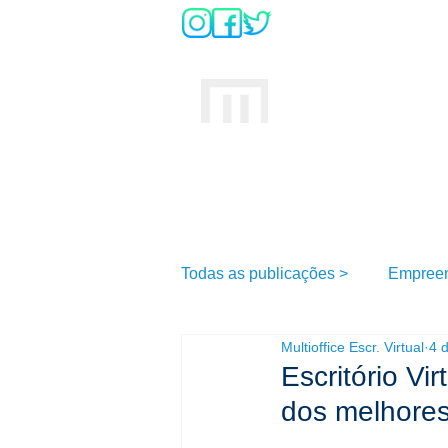
DÚVIDAS SO
INÍCIO
MULTIOFFICE
E
scritório Virtual
Todas as publicações >
Empree
Multioffice Escr. Virtual
4 d
Escritório Vi
dos melhores