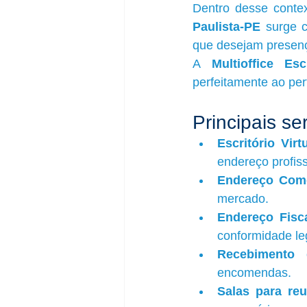
Dentro desse conte
Paulista-PE
 surge 
que desejam presença
A 
Multioffice Esc
perfeitamente ao per
Principais se
Escritório Virt
endereço profis
Endereço Come
mercado.
Endereço Fisc
conformidade le
Recebimento 
encomendas.
Salas para re