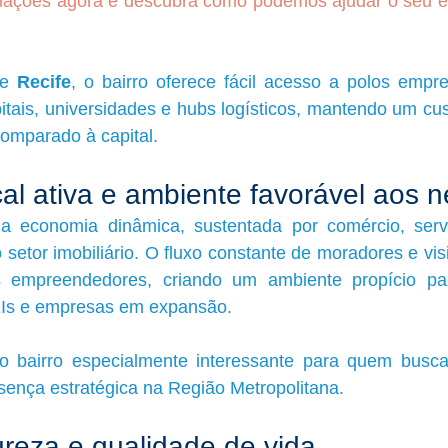
rmações agora e descubra como podemos ajudar o seu 
e 
Recife
, o bairro oferece fácil acesso a polos empres
pitais, universidades e hubs logísticos, mantendo um cus
omparado à capital.
al ativa e ambiente favorável aos 
 economia dinâmica, sustentada por comércio, servi
 setor imobiliário. O fluxo constante de moradores e visi
empreendedores, criando um ambiente propício para 
MEIs e empresas em expansão.
o bairro especialmente interessante para quem busca 
sença estratégica na Região Metropolitana.
ureza e qualidade de vida