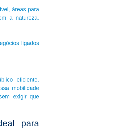
vel, áreas para 
om a natureza, 
gócios ligados 
ico eficiente, 
ssa mobilidade 
sem exigir que 
deal para 