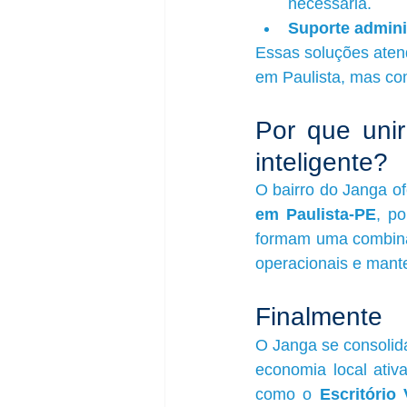
necessária.
Suporte admini
Essas soluções aten
em Paulista, mas com
Por que unir
inteligente?
O bairro do Janga of
em Paulista-PE
, po
formam uma combinaç
operacionais e mant
Finalmente
O Janga se consolida
economia local ativ
como o 
Escritório