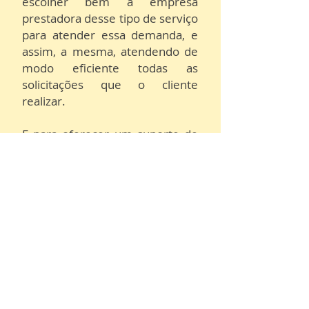
escolher bem a empresa
prestadora desse tipo de serviço
para atender essa demanda, e
assim, a mesma, atendendo de
modo eficiente todas as
solicitações que o cliente
realizar.
E para oferecer um suporte de
excelência, é preciso muita
expertise de mercado,
entendendo cada situação, cada
negócio, e é assim que a
história
da organização Multioffice
Escritório Virtual é marcada,
pela
ousadia e confiança dos seus
idealizadores, oriundos do
mercado financeiro, onde
atuaram por mais de 20 anos.