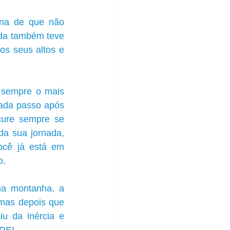
na de que não 
da também teve 
os seus altos e 
sempre o mais 
ada passo após 
cure sempre se 
a sua jornada, 
ocê já está em 
o.
a montanha, a 
mas depois que 
 da inércia e 