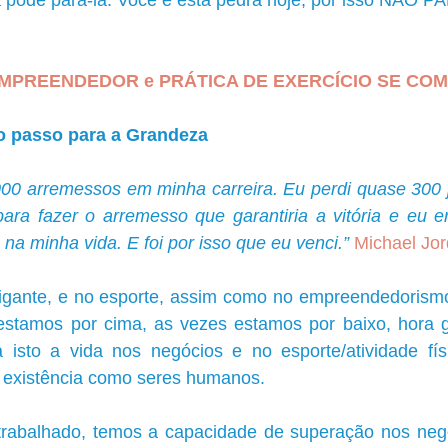
 pode pará-la. Você é esta pedra hoje, por isso NÃO PA
MPREENDEDOR e PRÁTICA DE EXERCÍCIO SE CO
ro passo para a Grandeza
000 arremessos em minha carreira. Eu perdi quase 300 j
a fazer o arremesso que garantiria a vitória e eu err
 na minha vida. E foi por isso que eu venci.”
 Michael Jo
igante, e no esporte, assim como no empreendedorismo 
 estamos por cima, as vezes estamos por baixo, hora 
isto a vida nos negócios e no esporte/atividade físi
a existência como seres humanos.
rabalhado, temos a capacidade de superação nos negó