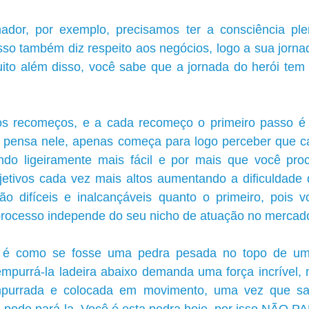
dor, por exemplo, precisamos ter a consciência ple
sso também diz respeito aos negócios, logo a sua jorna
ito além disso, você sabe que a jornada do herói tem 
s recomeços, e a cada recomeço o primeiro passo é 
ão pensa nele, apenas começa para logo perceber que c
ndo ligeiramente mais fácil e por mais que você pro
jetivos cada vez mais altos aumentando a dificuldade d
o difíceis e inalcançáveis quanto o primeiro, pois v
rocesso independe do seu nicho de atuação no mercad
a é como se fosse uma pedra pesada no topo de um
empurrá-la ladeira abaixo demanda uma força incrível, 
mpurrada e colocada em movimento, uma vez que saiu