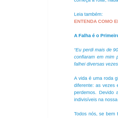
começa a rolar, nada
Leia também: 
ENTENDA COMO E
A Falha é o Primei
“Eu perdi mais de 9
confiaram em mim par
falhei diversas vezes
A vida é uma roda g
diferente: as vezes
perdemos. Devido a 
indivisíveis na noss
Todos nós, se bem t