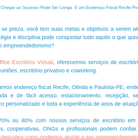
 Chegar ao Sucesso Pode Ser Longa. E um Endereço Fiscal Recife Po
se preza, você tem suas metas e objetivos a serem al
égia e disciplina pode conquistar tudo aquilo o que quise
 o empreendedorismo?
ice Escritório Virtual
, 
oferecemos serviços de escritór
uniões, escritório privativo e coworking.
amos endereço fiscal Recife
,
 Olinda e Paulista-PE, 
ende
giada e de fácil acesso, estacionamento, recepção, se
co personalizado e toda a experiência de anos de atuaç
 ou 80% com nossos serviços de escritório em q
es, cooperativas, ONGs e profissionais podem confiar.
 descubra como podemos ajudar o seu empreendimento 