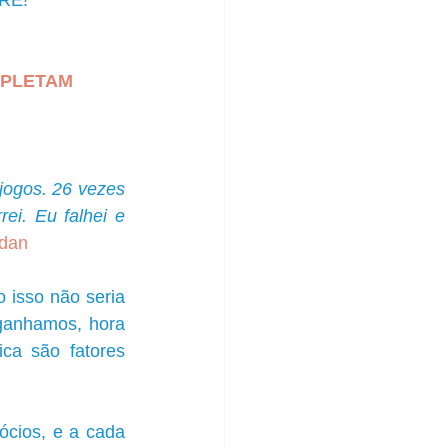
RE!  
MPLETAM
ogos. 26 vezes 
ei. Eu falhei e 
rdan
isso não seria 
ganhamos, hora 
ca são fatores 
cios, e a cada 