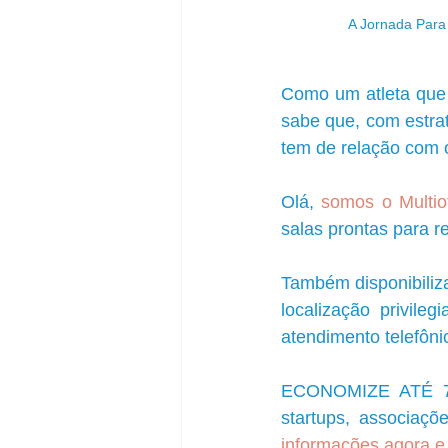
A Jornada Para
Como um atleta que 
sabe que, com estrat
tem de relação com
Olá, 
somos o Multioff
salas prontas para re
Também disponibiliz
localização privile
atendimento telefôni
ECONOMIZE ATÉ 70%
startups, associaçõ
informações agora e