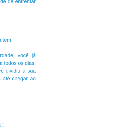
de de enfrentar 
ontem.
dade, você já 
 todos os dias, 
 dividiu a sua 
 até chegar ao 
".