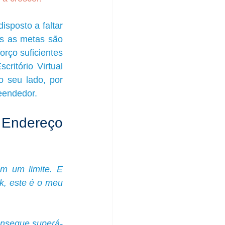
posto a faltar 
s as metas são 
orço suficientes 
itório Virtual 
 seu lado, por 
eendedor.
Endereço 
m um limite. E 
k, este é o meu 
onsegue superá-