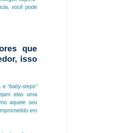
cia, você pode 
res que 
or, isso 
 e 
“baby-steps”
ejam elas uma 
mo aquele seu 
omprometido em 