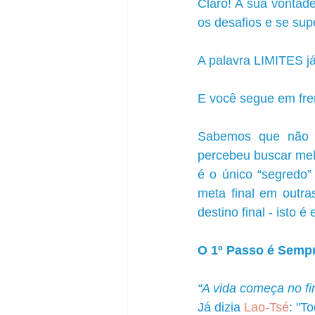
Claro! A sua vontade
os desafios e se supe
A palavra LIMITES já
E você segue em fren
Sabemos que não e
percebeu buscar melh
é o único “segredo”
meta final em outra
destino final - isto é 
O 1º Passo é Sempre
“A vida começa no fi
Já dizia
 Lao-Tsé
: "T