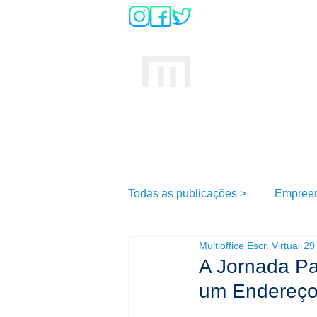
DÚVIDAS SO
INÍCIO
MULTIOFFICE
E
scritório Virtual
Todas as publicações >
Empree
Multioffice Escr. Virtual
29
A Jornada P
um Endereço 