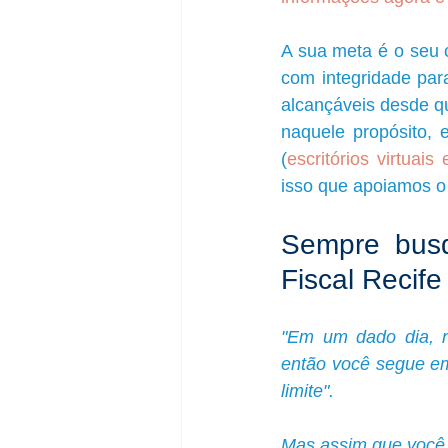
A sua meta é o seu 
com integridade par
alcançáveis desde que
naquele propósito, 
(
escritórios virtuai
isso que apoiamos 
Sempre busq
Fiscal Recife
"Em um dado dia, n
então você segue em 
limite".
Mas assim que você 