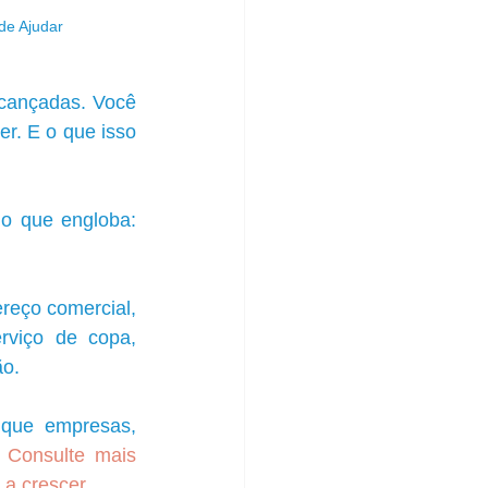
de Ajudar
cançadas. Você 
r. E o que isso 
io que engloba: 
reço comercial, 
rviço de copa, 
ão.
ue empresas, 
 
Consulte mais 
a crescer.