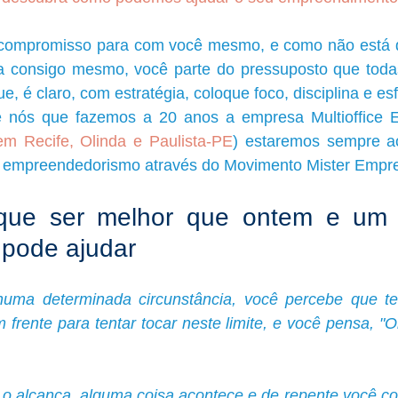
compromisso para com você mesmo, e como não está dis
a consigo mesmo, você parte do pressuposto que toda
, é claro, com estratégia, coloque foco, disciplina e esf
e nós que fazemos a 20 anos a empresa Multioffice Escr
s em Recife, Olinda e Paulista-PE
) estaremos sempre ao
o empreendedorismo através do Movimento Mister Empr
ue ser melhor que ontem e um 
 pode ajudar
uma determinada circunstância, você percebe que te
frente para tentar tocar neste limite, e você pensa, "O
o alcança, alguma coisa acontece e de repente você c