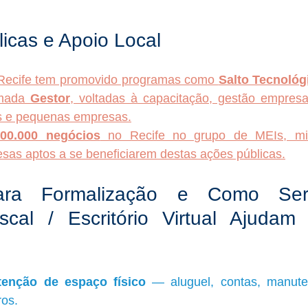
licas e Apoio Local
 Recife tem promovido programas como 
Salto Tecnológ
mada 
Gestor
, voltadas à capacitação, gestão empresar
Is e pequenas empresas.
00.000 negócios
 no Recife no grupo de MEIs, mi
as aptos a se beneficiarem destas ações públicas.
para Formalização e Como Serv
cal / Escritório Virtual Ajudam P
enção de espaço físico
 — aluguel, contas, manute
ros.