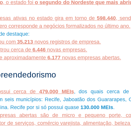
o
, o estado foi 
o segundo do Nordeste que mais abr
esas ativas no estado gira em torno de 
598.440
ro corresponde a negócios formalizados no último ano.
de destaque:
rou com
 35.213
 novos registros de empresa.
strou cerca de 
6.446
 novas empresas.
ve aproximadamente 
6.177
 novas empresas abertas.
preendedorismo
ssui cerca de 
479.000 MEIs
, dos quais cerca de
 seis municípios: Recife, Jaboatão dos Guararapes, Oli
ina. Recife por si só possui quase 
130.000 MEIs
. 
presas abertas são de micro e pequeno porte, com
or de serviços, comércio varejista, alimentação, belez