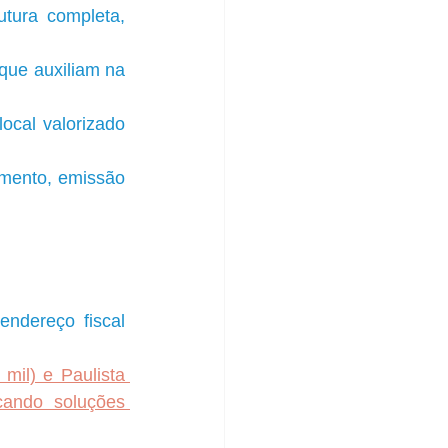
utura completa, 
 que auxiliam na 
ocal valorizado 
mento, emissão 
dereço fiscal 
il) e Paulista 
ando soluções 