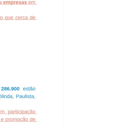
iu empresas
 em 
, sendo que cerca de 
 
286.900
 estão 
nda, Paulista, 
 participação 
a e promoção de 