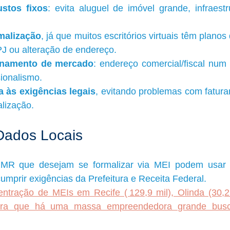
stos fixos
: evita aluguel de imóvel grande, infraestr
malização
, já que muitos escritórios virtuais têm planos
J ou alteração de endereço.
onamento de mercado
: endereço comercial/fiscal num l
sionalismo.
a às exigências legais
, evitando problemas com fatura
alização.
Dados Locais
R que desejam se formalizar via MEI podem usar en
umprir exigências da Prefeitura e Receita Federal.
tração de MEIs em Recife ( 129,9 mil), Olinda (30,2 m
stra que há uma massa empreendedora grande busc