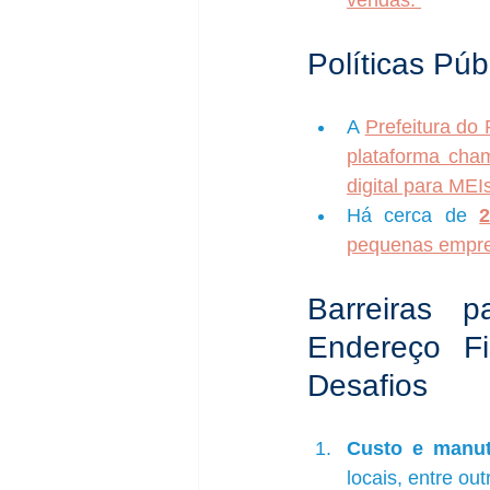
vendas. 
Políticas Púb
A 
Prefeitura do
plataforma cha
digital para ME
Há cerca de 
2
pequenas empres
Barreiras 
Endereço Fis
Desafios
Custo e manut
locais, entre out