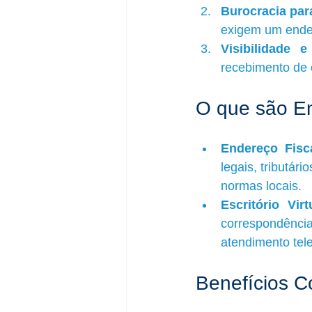
Burocracia para
exigem um ender
Visibilidade e
recebimento de c
O que são End
Endereço Fisc
legais, tributár
normas locais.
Escritório Virt
correspondênc
atendimento tele
Benefícios C