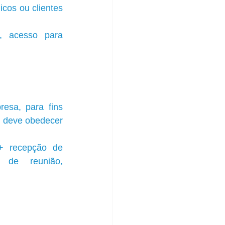
cos ou clientes 
 acesso para 
esa, para fins 
s deve obedecer 
 + recepção de 
s de reunião, 