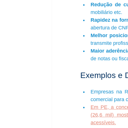
Redução de cu
mobiliário etc.
Rapidez na for
abertura de CNP
Melhor posici
transmite profis
Maior aderênci
de notas ou fisc
Exemplos e 
Empresas na RM
comercial para c
Em PE, a concen
(26,6 mil) mo
acessíveis.