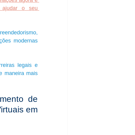
mações agora e 
ajudar o seu 
reendedorismo, 
uções modernas 
iras legais e 
e maneira mais 
mento de 
rtuais em 