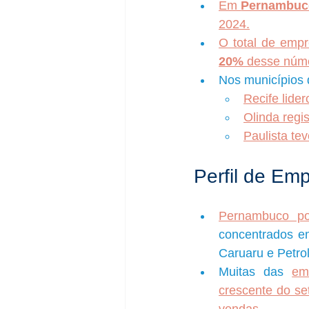
Em 
Pernambuc
2024.
O total de empr
20%
 desse núme
Nos municípios 
Recife lide
Olinda regi
Paulista te
Perfil de Em
Pernambuco po
concentrados em
Caruaru e Petrol
Muitas das 
em
crescente do set