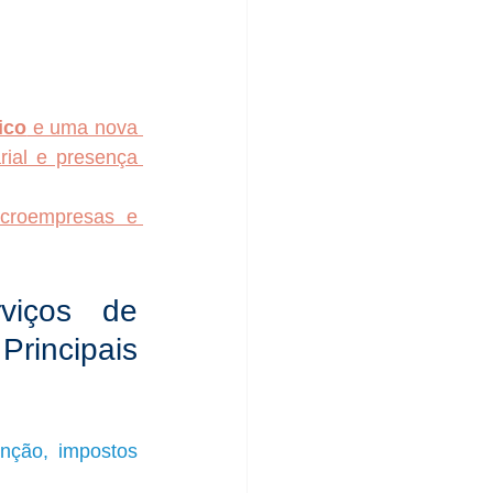
ico
 e uma nova 
ial e presença 
croempresas e 
iços de 
rincipais 
nção, impostos 