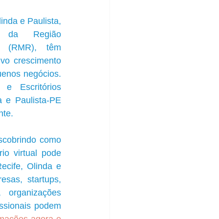
inda e Paulista, 
s da Região 
e (RMR), têm 
vo crescimento 
enos negócios. 
e Escritórios 
 e Paulista-PE 
nte.
cobrindo como 
io virtual pode 
cife, Olinda e 
sas, startups, 
, organizações 
ssionais podem 