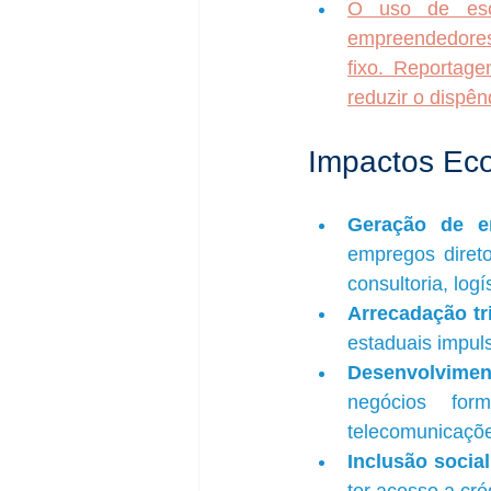
O uso de escr
empreendedores 
fixo. Reportag
reduzir o dispênd
Impactos Ec
Geração de e
empregos direto
consultoria, logís
Arrecadação tr
estaduais impuls
Desenvolviment
negócios form
telecomunicaçõe
Inclusão socia