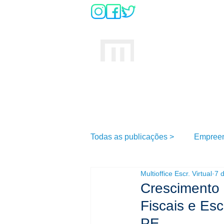
DÚVIDAS SO
INÍCIO
MULTIOFFICE
E
scritório Virtual
Todas as publicações >
Empree
Multioffice Escr. Virtual
7 
Crescimento
Fiscais e Esc
PE