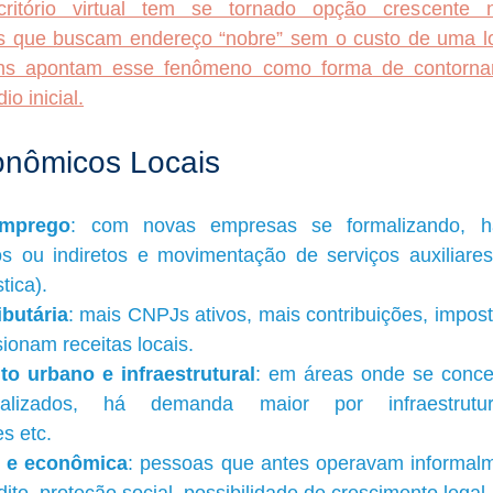
itório virtual tem se tornado opção crescente n
que buscam endereço “nobre” sem o custo de uma loja
ens apontam esse fenômeno como forma de contornar 
io inicial.
onômicos Locais
mprego
: com novas empresas se formalizando, h
s ou indiretos e movimentação de serviços auxiliares (
tica).
ibutária
: mais CNPJs ativos, mais contribuições, impost
ionam receitas locais.
o urbano e infraestrutural
: em áreas onde se concen
alizados, há demanda maior por infraestrutura,
s etc.
l e econômica
: pessoas que antes operavam informal