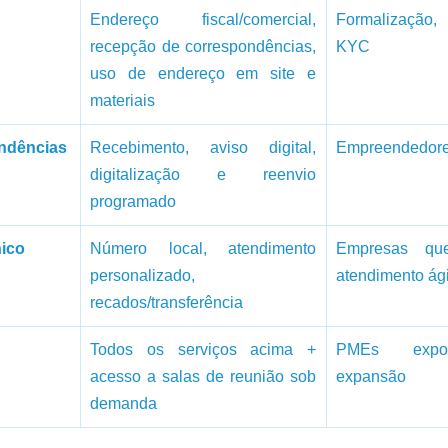
Endereço fiscal/comercial, 
Formalização, 
recepção de correspondências, 
KYC
uso de endereço em site e 
materiais
ndências
Recebimento, aviso digital, 
Empreendedore
digitalização e reenvio 
programado
nico
Número local, atendimento 
Empresas qu
personalizado, 
atendimento ági
recados/transferência
Todos os serviços acima + 
PMEs expor
acesso a salas de reunião sob 
expansão
demanda