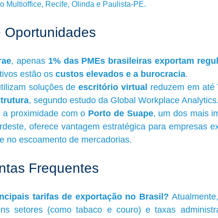
o Multioffice, Recife, Olinda e Paulista-PE.
 e Oportunidades
rae
, apenas 
1% das PMEs brasileiras exportam regu
tivos estão os 
custos elevados e a burocracia
.
ilizam soluções de 
escritório virtual
 reduzem em até 
strutura
, segundo estudo da Global Workplace Analytics
 a proximidade com o 
Porto de Suape
, um dos mais im
ordeste, oferece vantagem estratégica para empresas ex
de no escoamento de mercadorias.
ntas Frequentes
ncipais tarifas de exportação no Brasil? 
Atualmente, 
ns setores (como tabaco e couro) e taxas administra