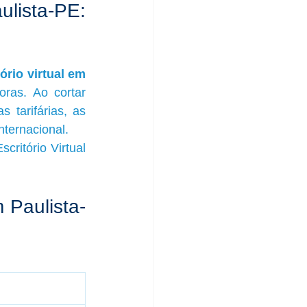
lista-PE: 
ório virtual em 
ras. Ao cortar 
 tarifárias, as 
ternacional.
ritório Virtual 
m Paulista-