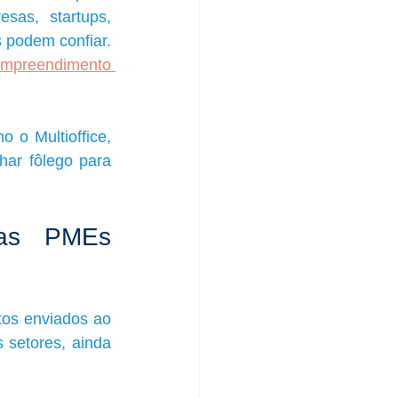
as, startups, 
associações, cooperativas, organizações não governamentais e profissionais podem confiar. 
empreendimento 
o o Multioffice, 
ar fôlego para 
as PMEs 
os enviados ao 
 setores, ainda 