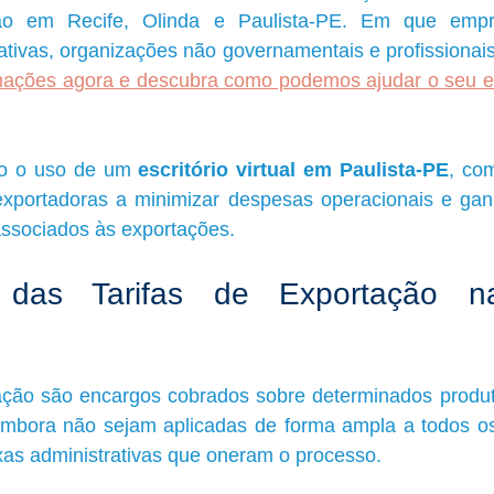
ção em Recife, Olinda e Paulista-PE. Em que empres
rmações agora e descubra como podemos ajudar o seu 
o o uso de um 
escritório virtual em Paulista-PE
, com
portadoras a minimizar despesas operacionais e ganh
associados às exportações.
das Tarifas de Exportação n
tação são encargos cobrados sobre determinados produt
 embora não sejam aplicadas de forma ampla a todos os
axas administrativas que oneram o processo.