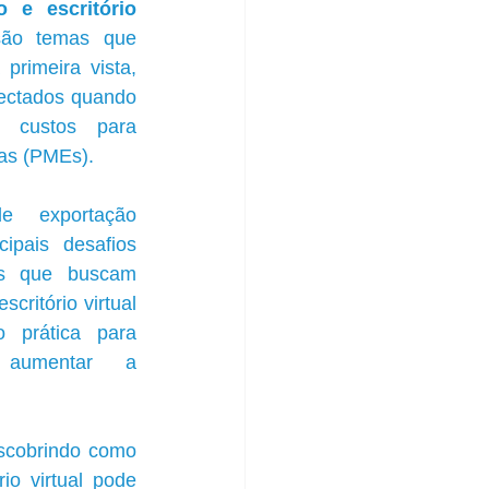
 e escritório 
ão temas que 
rimeira vista, 
ectados quando 
 custos para 
as (PMEs).
e exportação 
pais desafios 
as que buscam 
critório virtual 
prática para 
 aumentar a 
cobrindo como 
io virtual pode 