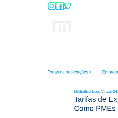
DÚVIDAS SO
INÍCIO
MULTIOFFICE
E
scritório Virtual
Todas as publicações >
Empree
Multioffice Escr. Virtual
24
Tarifas de Ex
Como PMEs 