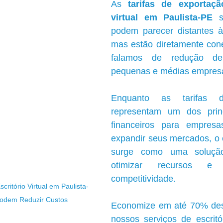
As 
tarifas de exportação
virtual em Paulista-PE
 s
podem parecer distantes à p
mas estão diretamente con
falamos de redução de
pequenas e médias empres
Enquanto as tarifas d
representam um dos princi
financeiros para empres
expandir seus mercados, o es
surge como uma solução 
otimizar recursos e
competitividade.
critório Virtual em Paulista-
odem Reduzir Custos
Economize em até 70% des
nossos serviços de escritór