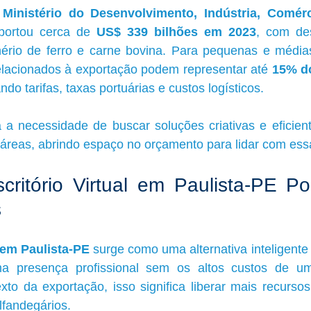
 
Ministério do Desenvolvimento, Indústria, Comérc
xportou cerca de 
US$ 339 bilhões em 2023
, com de
nério de ferro e carne bovina. Para pequenas e média
elacionados à exportação podem representar até 
15% do
ndo tarifas, taxas portuárias e custos logísticos.
a necessidade de buscar soluções criativas e eficient
reas, abrindo espaço no orçamento para lidar com essa
itório Virtual em Paulista-PE Po
s
l em Paulista-PE
 surge como uma alternativa inteligent
 presença profissional sem os altos custos de um 
exto da exportação, isso significa liberar mais recursos
lfandegários.