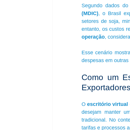
Segundo dados do
(MDIC)
, o Brasil e
setores de soja, mi
entanto, os custos r
operação
, considera
Esse cenário mostra 
despesas em outras á
Como um Escr
Exportadore
O 
escritório virtua
desejam manter uma
tradicional. No cont
tarifas e processos a