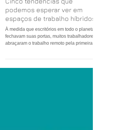
Multioffice Escr. Virtual
5 min de leitura
Cinco tendências que
podemos esperar ver em
espaços de trabalho híbridos
À medida que escritórios em todo o planeta
fechavam suas portas, muitos trabalhadores
abraçaram o trabalho remoto pela primeira
vez....