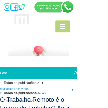
MULTIOFFICE
E
scritório Virtual
Post
Todas as publicações >
Multioffice Escr. Virtual
Todas as publicações >
25 de mai. de 2020
4 min de leitura
O Trabalho Remoto é o
Empreendedorismo