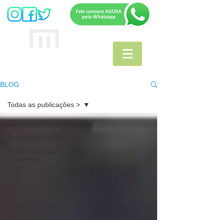
MULTIOFFICE
E
scritório Virtual
BLOG
Todas as publicações >
Todas as publicações >
Empreendedorismo
Escritório Virtual e
Coworking