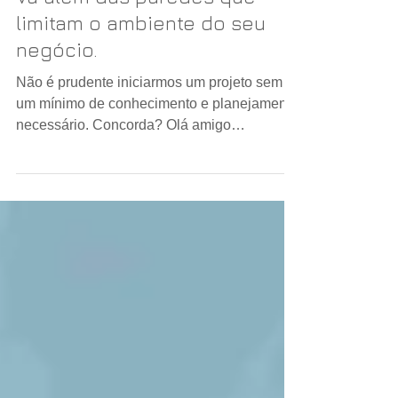
Multioffice Escr. Virtual
4 min de leitura
Vá além das paredes que
limitam o ambiente do seu
negócio.
Não é prudente iniciarmos um projeto sem
um mínimo de conhecimento e planejamento
necessário. Concorda? Olá amigo
empreendedor! Antes de...