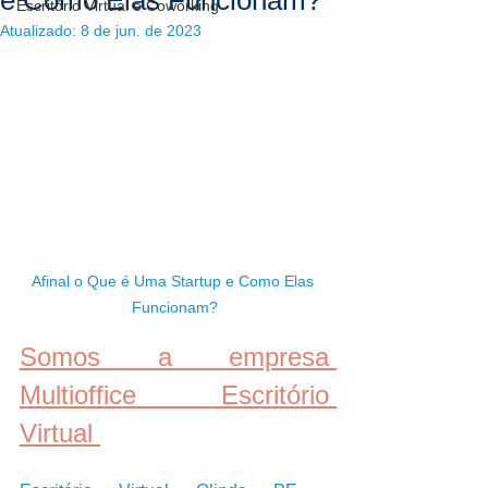
e Como Elas Funcionam?
Escritório Virtual e Coworking
Atualizado:
8 de jun. de 2023
Afinal o Que é Uma Startup e Como Elas 
Funcionam?
Somos a empresa 
Multioffice Escritório 
Virtual 