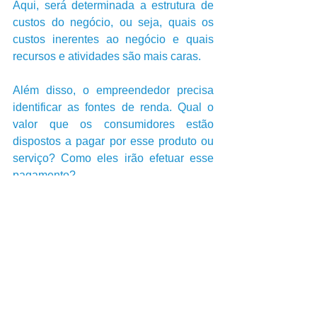
Aqui, será determinada a estrutura de 
custos do negócio, ou seja, quais os 
custos inerentes ao negócio e quais 
recursos e atividades são mais caras.
Além disso, o empreendedor precisa 
identificar as fontes de renda. Qual o 
valor que os consumidores estão 
dispostos a pagar por esse produto ou 
serviço? Como eles irão efetuar esse 
pagamento? 
RESUMINDO... Como você pode ver, o 
Business Model Canvas ajuda o 
empreendedor a responder perguntas 
essenciais antes de começar o seu 
negócio. Além disso, ele é uma maneira 
de delinear um Modelo de Negócios de 
maneira simples, sistêmica e utilizando 