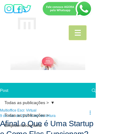
MULTIOFFICE
E
scritório Virtual
Post
Todas as publicações >
Multioffice Escr. Virtual
Todas as publicações >
9 de mai. de 2017
8 min de leitura
Afinal o Que é Uma Startup
Empreendedorismo