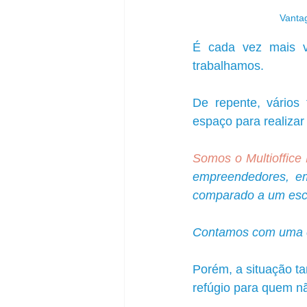
Vanta
É cada vez mais v
trabalhamos. 
De repente, vários 
espaço para realizar 
Somos o Multioffice E
empreendedores, em
comparado a um escri
Contamos com uma e
Porém, a situação t
refúgio para quem nã