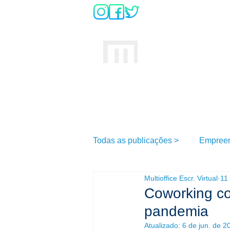
DÚVIDAS SO
INÍCIO
MULTIOFFICE
E
scritório Virtual
Todas as publicações >
Empree
Multioffice Escr. Virtual
11
Coworking co
pandemia
Atualizado:
6 de jun. de 2