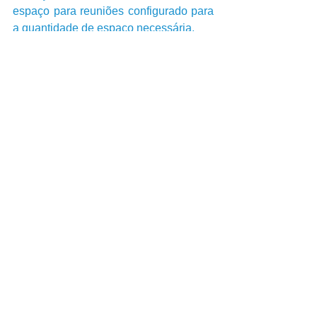
espaço para reuniões configurado para 
a quantidade de espaço necessária. 
As Salas de Reunião Multioffice, por 
exemplo, podem ser avaliadas com 
base no tamanho e nas ferramentas de 
apresentação e colaboração 
necessárias para uma reunião. 
Escritórios Virtuais para Freelancers e 
Empreendedores
Para a maioria dos freelancers e 
empreendedores autônomos 
(trabalhadores de tecnologia, 
planejadores financeiros, advogados 
autônomos e consultores, entre outros), 
um escritório permanente não faz 