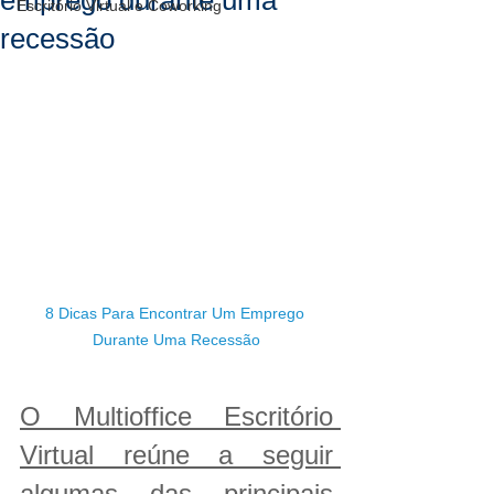
emprego durante uma
Escritório Virtual e Coworking
recessão
8 Dicas Para Encontrar Um Emprego 
Durante Uma Recessão
O Multioffice Escritório 
Virtual reúne a seguir 
algumas das principais 