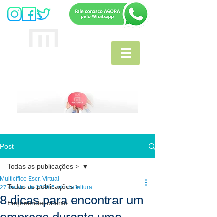
MULTIOFFICE
E
scritório Virtual
Post
Todas as publicações >
Multioffice Escr. Virtual
Todas as publicações >
27 de abr. de 2020
5 min de leitura
8 dicas para encontrar um
Empreendedorismo