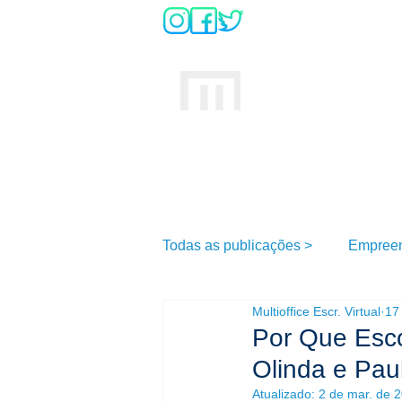
DÚVIDAS SO
INÍCIO
MULTIOFFICE
E
scritório Virtual
Todas as publicações >
Empree
Multioffice Escr. Virtual
17
Por Que Escol
Olinda e Pau
Atualizado:
2 de mar. de 