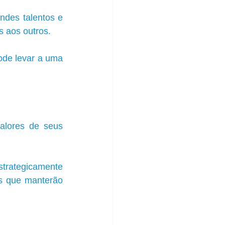
ndes talentos e 
s aos outros. 
ode levar a uma 
alores de seus 
trategicamente 
s que manterão 