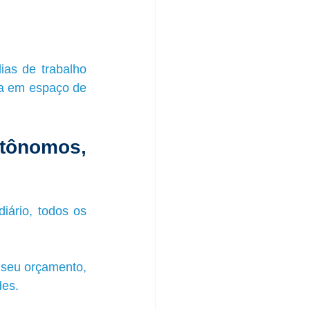
as de trabalho 
a em espaço de 
ônomos, 
iário, todos os 
 
seu orçamento, 
des.