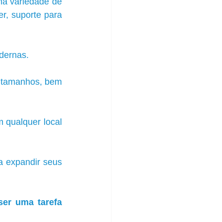
a variedade de 
r, suporte para 
dernas.
 tamanhos, bem 
 qualquer local 
a expandir seus 
er uma tarefa 