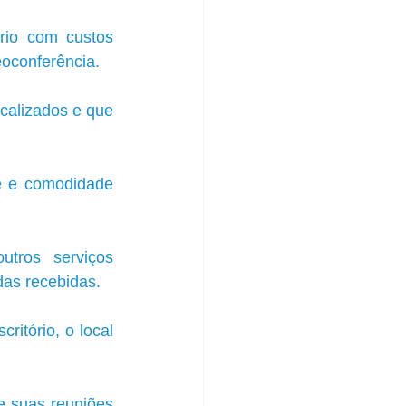
rio com custos 
eoconferência. 
calizados e que 
e e comodidade 
utros serviços 
as recebidas.
tório, o local 
e suas reuniões 