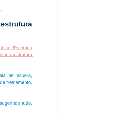
E? 
strutura 
fice Escritório 
 infraestrutura 
ala de espera, 
de treinamento, 
sugerindo tudo, 