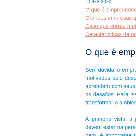
TÓPICOS:
O que é empreended
Grandes empresas q
Caso que correu mui
Características de 
O que é emp
Sem dúvida, o empr
motivados pelo dese
aprendem com seus e
os desafios. Para i
transformar o ambi
À primeira vista, a
devem estar na perso
bem, é importante t