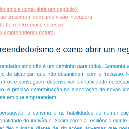
orismo e como abrir um negócio?
ue cresceram com uma visão inovadora
to bem e fez muito sucesso
um empreendedor natural
reendedorismo e como abrir um ne
eendedorismo não é um caminho para todos. Somente a
jo de alcançar, que não desanimam com o fracasso. No
rros e conseguem desenvolver a criatividade necessári
sso, é preciso determinação na elaboração de novas ide
ente em que empreendem.
 persuasão, o carisma e as habilidades de comunicaçã
nalidade do indivíduo. Assim como a resiliência diante d
er flexibilidade diante de situações adversas que poss