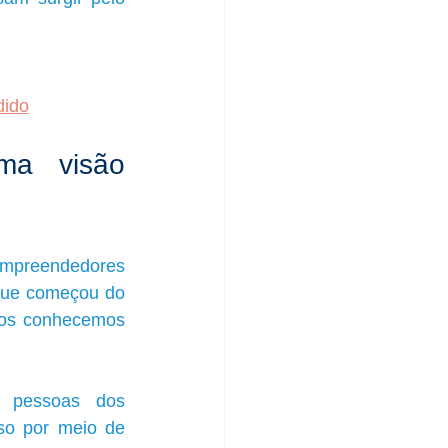
dido
a visão 
mpreendedores 
que começou do 
dos conhecemos 
 pessoas dos 
o por meio de 