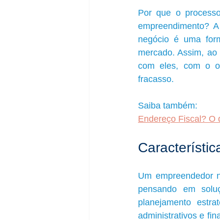
Por que o processo
empreendimento? A 
negócio é uma form
mercado. Assim, ao d
com eles, com o ob
fracasso.
Saiba também:
Endereço Fiscal? O 
Característi
Um empreendedor na
pensando em soluç
planejamento estra
administrativos e fi