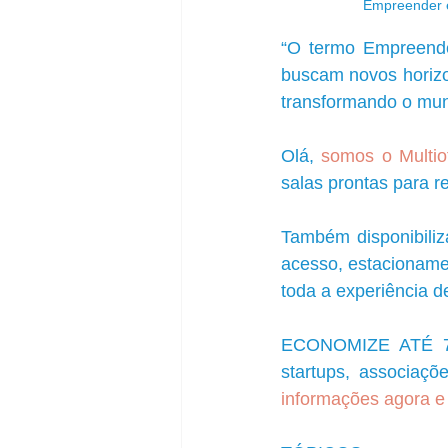
Empreender é 
“O termo Empreended
buscam novos horizo
transformando o mun
Olá, 
somos o Multioff
salas prontas para re
Também disponibiliza
acesso, estacionamen
toda a experiência d
ECONOMIZE ATÉ 70%
startups, associaçõ
informações agora e