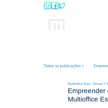
DÚVIDAS SO
INÍCIO
MULTIOFFICE
E
scritório Virtual
Todas as publicações >
Empree
Multioffice Escr. Virtual
2 
Empreender é
Multioffice Es