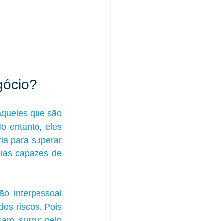
gócio?
queles que são 
 entanto, eles 
a para superar 
ias capazes de 
o interpessoal 
os riscos. Pois 
am surgir pelo 